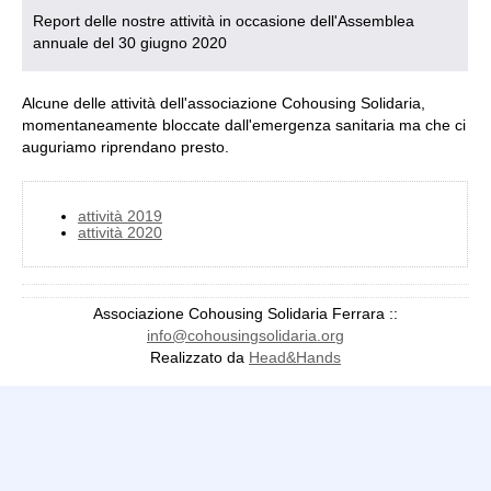
Report delle nostre attività in occasione dell'Assemblea
annuale del 30 giugno 2020
Alcune delle attività dell'associazione Cohousing Solidaria,
momentaneamente bloccate dall'emergenza sanitaria ma che ci
auguriamo riprendano presto.
attività 2019
attività 2020
Patek Philippe Replica Watches
Patek Philippe Aquanaut Replica
Associazione Cohousing Solidaria Ferrara ::
Patek Philippe Calatrava Replica
Patek Philippe Complications
info@cohousingsolidaria.org
Replica
Patek Philippe Nautilus Replica
Replica Watches
Red
Realizzato da
Head&Hands
Vinyl Wraps
Gray Vinyl Wraps
Grey Vinyl Wrap
Green Vinyl
Wraps
Purple Vinyl Wraps
Car Wraps